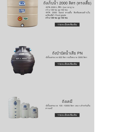
ถังเก็บน้ำ 2000 ลิตร (ทรงเตี้ย)
-WTA 2000 L สีฟ้า รุ่นมาตรฐาน
กว้าง 139 ซม สูง 150 ซม
-WTA 2000 Sand ทรงเตี้ย สีเหลืองทองด้านใน
เคลือบสีดำ Food grade
กว้าง 139 ซม สูง 150 ซม
รายละเอียดเพิ่มเติม
ถังบำบัดน้ำเสีย PN
-มีตั้งเเต่ขนาด 600 ลิตร จนถึงขนาด 3000 ลิตร
รายละเอียดเพิ่มเติม
ถังเคมี
-มีตั้งเเต่ขนาด
100 -10000
ลิตร เหมาะสำหรับเก็บ
สารเคมี
รายละเอียดเพิ่มเติม